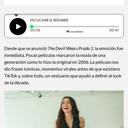
×
Toca para escuchar
ESCUCHAR EL RESUMEN
Tiempo transcurrido: 0 segundos
Durac
00:00
00:41
Desde que se anunció
The Devil Wears Prada 2
, la emoción fue
inmediata. Pocas películas marcaron la moda de una
generación como lo hizo la original en 2006. La película nos
dio frases icónicas, momentos virales antes de que existiera
TikTok y, sobre todo, un vestuario que ayudó a definir el look
de la década.