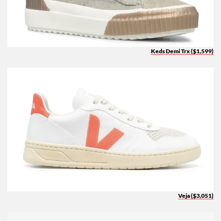
Keds Demi Trx ($1,599)
Veja ($3,051)