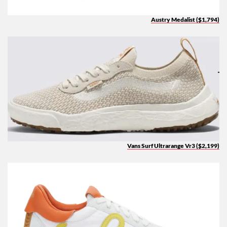
Austry Medalist ($1,794)
Vans Surf Ultrarange Vr3 ($2,199)