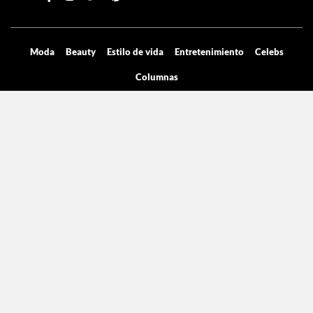
Moda
Beauty
Estilo de vida
Entretenimiento
Celebs
Columnas
Aviso de privacidad
Términos y condiciones
Mediakit
Directorio
Declaración de accesibilidad
La licencia pertenece Grupo de Medios Digitales y entretenimiento SA de
CV, con dirección en Cicerón 605.