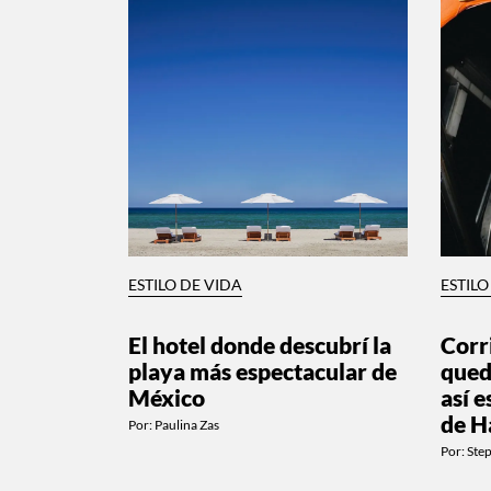
ESTILO DE VIDA
ESTILO
El hotel donde descubrí la
Corr
playa más espectacular de
qued
México
así e
de H
Por:
Paulina Zas
Por:
Ste