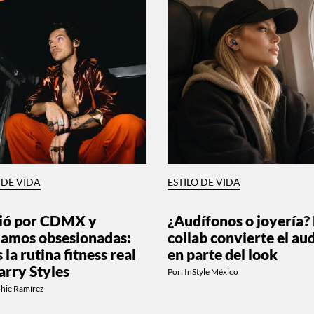
 DE VIDA
ESTILO DE VIDA
ió por CDMX y
¿Audífonos o joyería? 
amos obsesionadas:
collab convierte el au
s la rutina fitness real
en parte del look
arry Styles
Por:
InStyle México
phie Ramírez