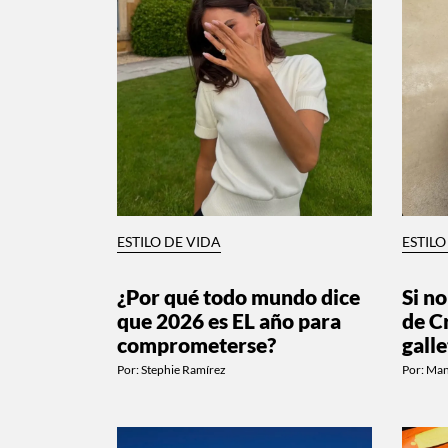
ESTILO DE VIDA
ESTILO
¿Por qué todo mundo dice
Si no
que 2026 es EL año para
de C
comprometerse?
gall
Por:
Stephie Ramírez
Por:
Man