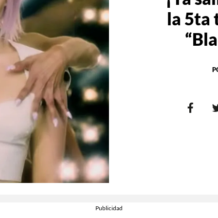
la 5ta
“Bla
P