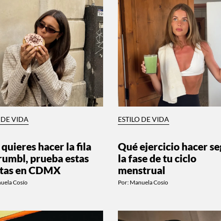
 DE VIDA
ESTILO DE VIDA
 quieres hacer la fila
Qué ejercicio hacer s
rumbl, prueba estas
la fase de tu ciclo
etas en CDMX
menstrual
uela Cosío
Por:
Manuela Cosío