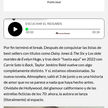
×
Toca para escuchar
ESCUCHAR EL RESUMEN
Tiempo transcurrido: 0 segundos
Dura
00:00
00:36
Por fin terminó el break. Después de conquistar las listas de
best sellers con títulos como
Daisy Jones & The Six
y
Los siete
maridos de Evelyn Hugo
, y tras decir “hasta aquí” en 2022 con
Carrie Soto is Back
, Taylor Jenkins Reid vuelve con algo
completamente distinto. Y sí, estamos obsesionadas. Su
nueva novela,
Atmosphere
, salió el 3 de junio y es una historia
de amor que no se parece a nada que haya hecho antes.
Olvídate de Hollywood, del glamour californiano y de las
estrellas ficticias de los 70: ahora, la autora se lanza
(literalmente) al espacio.