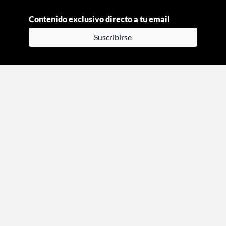
Contenido exclusivo directo a tu email
Suscribirse
Moda
Beauty
Estilo de vida
Entretenimiento
Celebs
Columnas
Aviso de privacidad
Términos y condiciones
Mediakit
Directorio