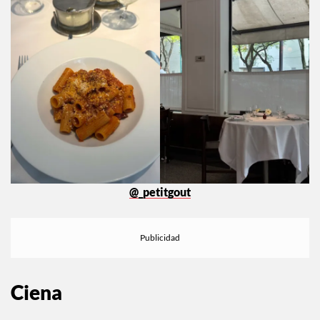
@_petitgout
Ciena