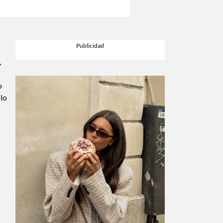
,
o
 lo