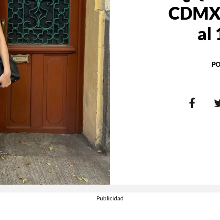
CDMX?
al 
PO