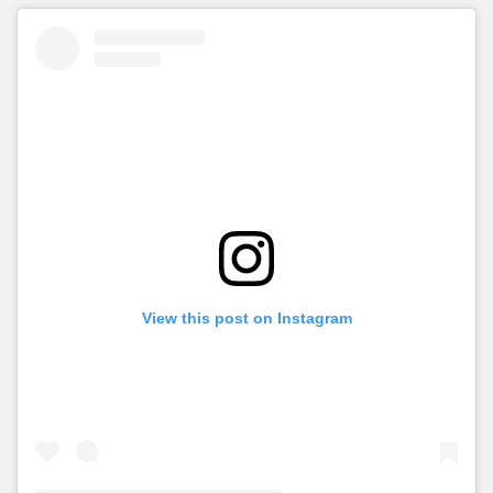
espectaculares. Sus calles empedradas, temazcales y hoteles
boutique lo convierten en un destino completo para un break
con un equilibrio entre actividad y descanso.
View this post on Instagram