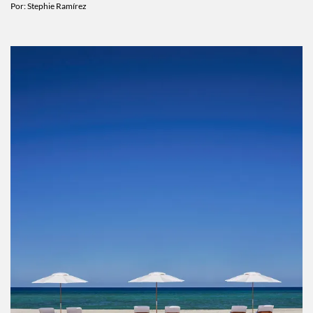
ESTILO DE VIDA
Agenda CDMX agosto 2026: los planes que
no te puedes perder este mes
Por:
Stephie Ramírez