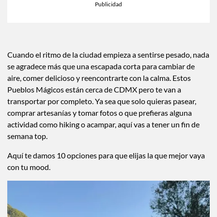
×
Toca para escuchar
ESCUCHAR EL RESUMEN
Tiempo transcurrido: 0 segundos
Dura
00:00
00:39
Cuando el ritmo de la ciudad empieza a sentirse pesado, nada
se agradece más que una escapada corta para cambiar de
aire, comer delicioso y reencontrarte con la calma. Estos
Pueblos Mágicos están cerca de CDMX pero te van a
transportar por completo. Ya sea que solo quieras pasear,
comprar artesanías y tomar fotos o que prefieras alguna
actividad como hiking o acampar, aquí vas a tener un fin de
semana top.
Aquí te damos 10 opciones para que elijas la que mejor vaya
con tu mood.