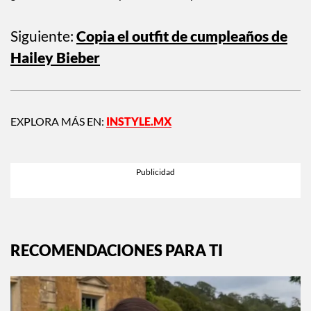
todos están a un par de horas de la CDMX, así que no
necesitas mucho para planear tu siguiente fin de semana.
Solo elige el mood que quieres: aventura, descanso,
gastronomía o fotos espectaculares… y lánzate.
Siguiente:
Copia el outfit de cumpleaños de
Hailey Bieber
EXPLORA MÁS EN:
INSTYLE.MX
RECOMENDACIONES PARA TI