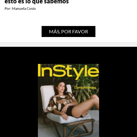
Tendremos un documental de Gilmore Girls y
esto es lo que sabemos
Por:
Manuela Cosío
MÁS, POR FAVOR