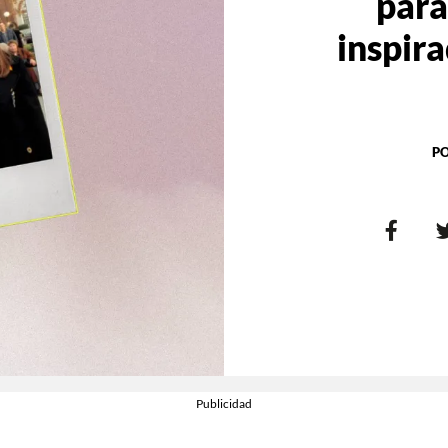
para
inspir
P