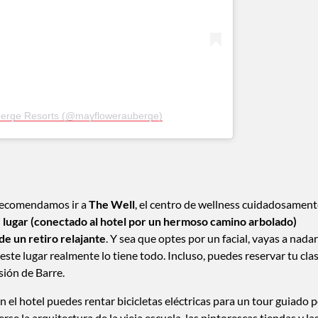
uberge Resorts (@mayflowerauberge)
 recomendamos ir a
The Well
, el centro de wellness cuidadosamen
e lugar (conectado al hotel por un hermoso camino arbolado)
de un retiro relajante
. Y sea que optes por un facial, vayas a nadar
ste lugar realmente lo tiene todo. Incluso, puedes reservar tu cla
sión de Barre.
n el hotel puedes rentar bicicletas eléctricas para un tour guiado 
e la arquitectura de la vieja escuela, las pintorescas tiendas y la