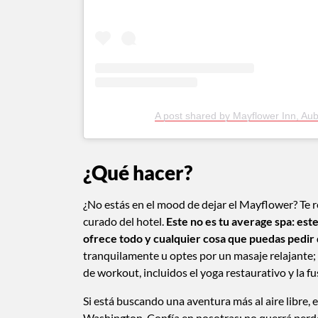
A post shared by Mayflower Inn, A
¿Qué hacer?
¿No estás en el mood de dejar el Mayflower? Te
curado del hotel.
Este no es tu average spa: est
ofrece todo y cualquier cosa que puedas pedir 
tranquilamente u optes por un masaje relajante; e
de workout, incluidos el yoga restaurativo y la fu
Si está buscando una aventura más al aire libre, e
Washington. Confía en nosotras: no querrá perders