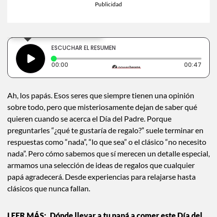
×
Toca para escuchar
ESCUCHAR EL RESUMEN
Tiempo transcurrido: 0 segundos
Dura
00:00
00:47
Ah, los papás. Esos seres que siempre tienen una opinión
sobre todo, pero que misteriosamente dejan de saber qué
quieren cuando se acerca el Día del Padre. Porque
preguntarles “¿qué te gustaría de regalo?” suele terminar en
respuestas como “nada”, “lo que sea” o el clásico “no necesito
nada”. Pero cómo sabemos que sí merecen un detalle especial,
armamos una selección de ideas de regalos que cualquier
papá agradecerá. Desde experiencias para relajarse hasta
clásicos que nunca fallan.
Dónde llevar a tu papá a comer este Día del