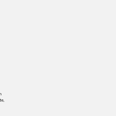
n
te,