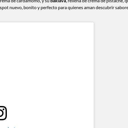
a crema de cardamomo, y su
baklava
, rellena de crema de pistache, 
n spot nuevo, bonito y perfecto para quienes aman descubrir sabor