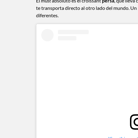
El
must
absoluto es el croissant
persa
, que llev
te transporta directo al otro lado del mundo. U
diferentes.