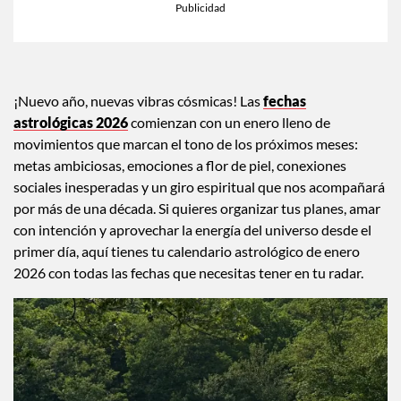
×
Toca para escuchar
ESCUCHAR EL RESUMEN
Tiempo transcurrido: 0 segundos
Durac
00:00
00:41
¡Nuevo año, nuevas vibras cósmicas! Las
fechas
astrológicas 2026
comienzan con un enero lleno de
movimientos que marcan el tono de los próximos meses:
metas ambiciosas, emociones a flor de piel, conexiones
sociales inesperadas y un giro espiritual que nos acompañará
por más de una década. Si quieres organizar tus planes, amar
con intención y aprovechar la energía del universo desde el
primer día, aquí tienes tu calendario astrológico de enero
2026 con todas las fechas que necesitas tener en tu radar.