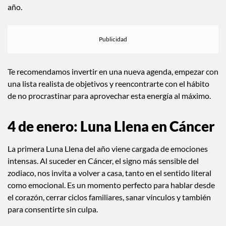
definir metas realistas, aterrizar propósitos y hacer planes a
largo plazo. No se trata de soñar sin estructura, sino de
construir paso a paso. Todo lo que organices durante estas
semanas puede convertirse en algo sólido para el resto del
año.
Te recomendamos invertir en una nueva agenda, empezar con
una lista realista de objetivos y reencontrarte con el hábito
de no procrastinar para aprovechar esta energía al máximo.
4 de enero: Luna Llena en Cáncer
La primera Luna Llena del año viene cargada de emociones
intensas. Al suceder en Cáncer, el signo más sensible del
zodiaco, nos invita a volver a casa, tanto en el sentido literal