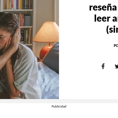
reseña
leer 
(si
P