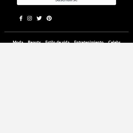
Moda
Beauty
Estilo de vida
Entretenimiento
Celebs
Columnas
Aviso de privacidad
Términos y condiciones
Mediakit
Directorio
Declaración de accesibilidad