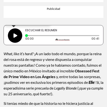
×
Toca para escuchar
ESCUCHAR EL RESUMEN
Tiempo transcurrido: 0 segundos
Durac
00:00
00:41
What, like it’s hard?
¡A un lado todo el mundo, porque la reina
del rosa está de regreso y viene dispuesta a conquistar
nuestras pantallas! Como ya te habíamos contado, fuimos el
único medio en México invitado al increíble
Obsessed Fest
de Prime Video en Los Ángeles
y, entre todas las sorpresas,
¡pudimos ver en exclusiva los primeros episodios de
Elle
! Sí, la
esperadísima serie precuela de
Legally Blonde
(¡que ya cumple
su 25 aniversario, qué fuerte!).
Si tenías miedo de que la historia no le hiciera justicia al