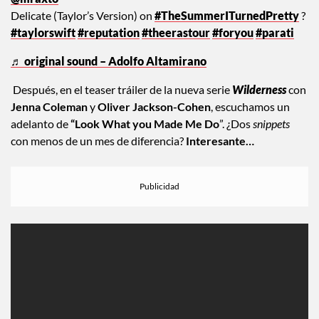
@mraxto
Delicate (Taylor’s Version) on
#TheSummerITurnedPretty
?
#taylorswift
#reputation
#theerastour
#foryou
#parati
♬ original sound – Adolfo Altamirano
Después, en el teaser tráiler de la nueva serie
Wilderness
con
Jenna Coleman
y
Oliver Jackson-Cohen
, escuchamos un
adelanto de
“Look What you Made Me Do
”. ¿Dos
snippets
con menos de un mes de diferencia?
Interesante…