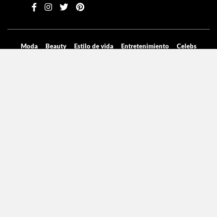
Moda
Beauty
Estilo de vida
Entretenimiento
Celebs
Columnas
Aviso de privacidad
Términos y condiciones
Mediakit
Directorio
Declaración de accesibilidad