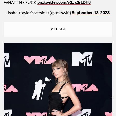
the fucking snake bracelet i am SO UNSAFE TAYLOR SWIFT
WHAT THE FUCK
pic.twitter.com/v3ax3iLDT8
— isabel (taylor’s version) (@cmtswift)
September 13, 2023