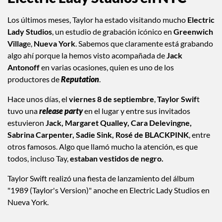
Electric Lady Studios en NYC
Los últimos meses, Taylor ha estado visitando mucho
Electric
Lady Studios
, un estudio de grabación icónico en
Greenwich
Villag
e,
Nueva York
. Sabemos que claramente está grabando
algo ahí porque la hemos visto acompañada de
Jack
Antonoff
en varias ocasiones, quien es uno de los
productores de
Reputation
.
Hace unos días, el
viernes 8 de septiembre
,
Taylor Swif
t
tuvo una
release party
en el lugar y entre sus invitados
estuvieron
Jack, Margaret Qualley, Cara Delevingne,
Sabrina Carpenter, Sadie Sink, Rosé de BLACKPINK
, entre
otros famosos. Algo que llamó mucho la atención, es que
todos, incluso Tay,
estaban vestidos de negro.
Taylor Swift realizó una fiesta de lanzamiento del álbum
"1989 (Taylor's Version)" anoche en Electric Lady Studios en
Nueva York.