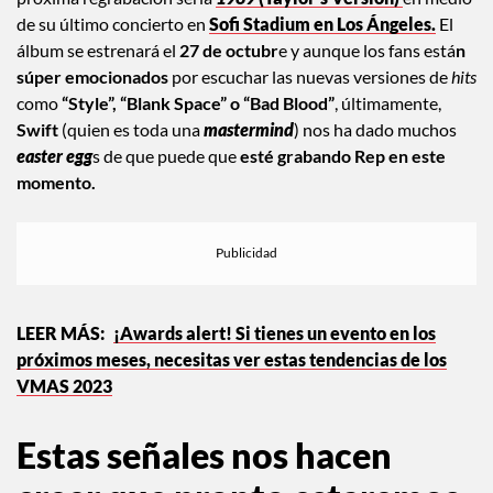
próxima regrabación sería
1989
(Taylor’s Version)
en medio
de su último concierto en
Sofi Stadium en Los Ángeles.
El
álbum se estrenará el
27 de octubr
e y aunque los fans está
n
súper emocionados
por escuchar las nuevas versiones de
hits
como
“Style”, “Blank Space” o “Bad Blood”
, últimamente,
Swift
(quien es toda una
mastermind
) nos ha dado muchos
easter egg
s de que puede que
esté grabando Rep en este
momento.
¡Awards alert! Si tienes un evento en los
próximos meses, necesitas ver estas tendencias de los
VMAS 2023
Estas señales nos hacen