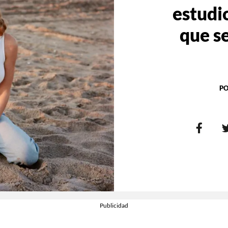
estudio
que s
PO