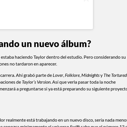
abando un nuevo álbum?
 estaba haciendo Taylor dentro del estudio. Pero considerando su
ciones no tardaron en aparecer.
u carrera. Ahí grabó parte de
Lover
,
Folklore
,
Midnights
y
The Tortured
abaciones de
Taylor’s Version
. Así que verla pasar toda la noche
omenzará a preguntarse si ya está preparando su siguiente proyect
ylor realmente está trabajando en un nuevo disco, sería nada meno
e conozca mínimamente el universo Swift sabe que el número 13 