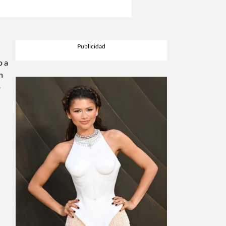
o a
n
o