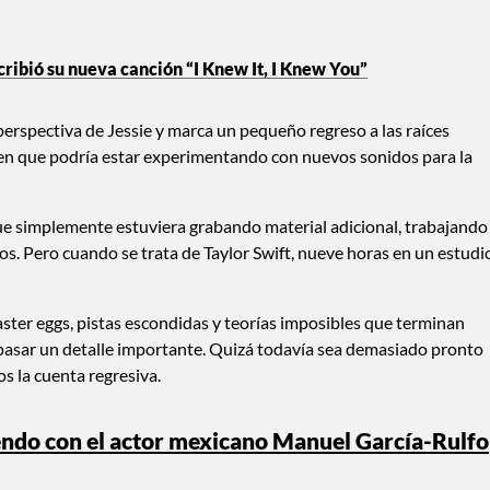
cribió su nueva canción “I Knew It, I Knew You”
 perspectiva de Jessie y marca un pequeño regreso a las raíces
reen que podría estar experimentando con nuevos sonidos para la
que simplemente estuviera grabando material adicional, trabajando
s. Pero cuando se trata de Taylor Swift, nueve horas en un estudi
ster eggs, pistas escondidas y teorías imposibles que terminan
an pasar un detalle importante. Quizá todavía sea demasiado pronto
 la cuenta regresiva.
iendo con el actor mexicano Manuel García-Rulfo