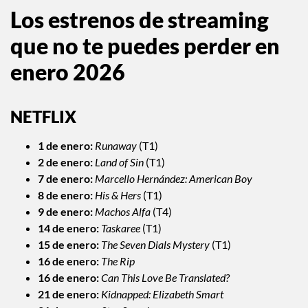
Los estrenos de streaming
que no te puedes perder en
enero 2026
NETFLIX
1 de enero:
Runaway
(T1)
2 de enero:
Land of Sin
(T1)
7 de enero:
Marcello Hernández: American Boy
8 de enero:
His & Hers
(T1)
9 de enero:
Machos Alfa
(T4)
14 de enero:
Taskaree
(T1)
15 de enero:
The Seven Dials Mystery
(T1)
16 de enero:
The Rip
16 de enero:
Can This Love Be Translated?
21 de enero:
Kidnapped: Elizabeth Smart