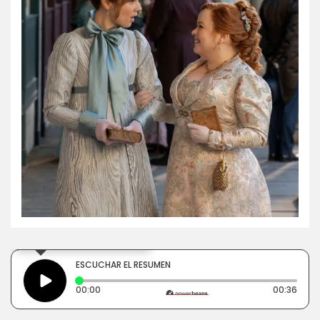
×
Toca para escuchar
ESCUCHAR EL RESUMEN
Tiempo transcurrido: 0 segundos
Dura
00:00
00:36