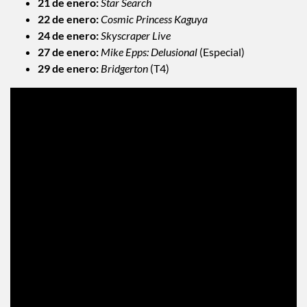
21 de enero:
Star Search
22 de enero:
Cosmic Princess Kaguya
24 de enero:
Skyscraper Live
27 de enero:
Mike Epps: Delusional
(Especial)
29 de enero:
Bridgerton
(T4)