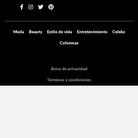
Moda
Beauty
Estilo de vida
Entretenimiento
Celebs
Columnas
Aviso de privacidad
Términos y condiciones
Mediakit
Directorio
Declaración de accesibilidad
La licencia pertenece Grupo de Medios Digitales y entretenimiento SA de