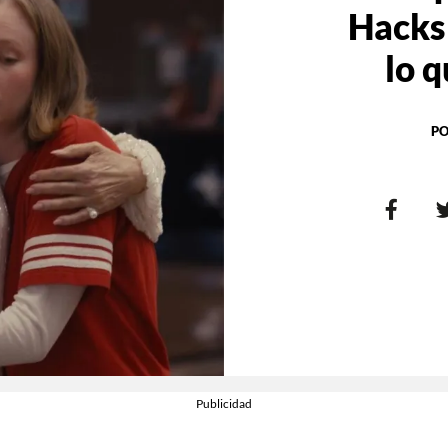
Hacks 
lo q
PO