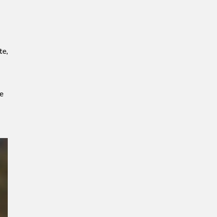
te,
e