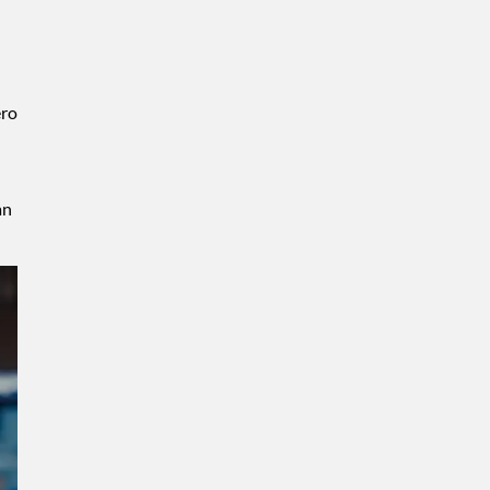
ero
an