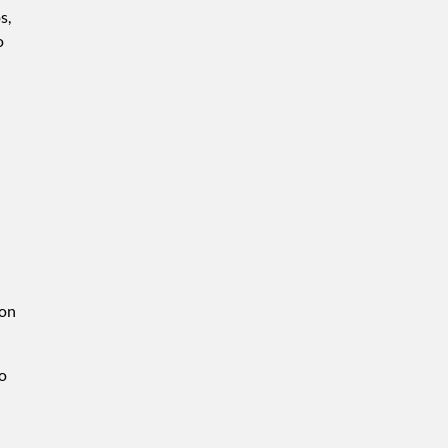
s,
o
ron
no