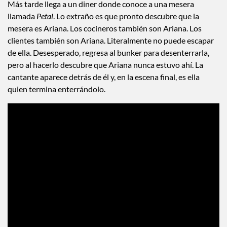
Más tarde llega a un diner donde conoce a una mesera
llamada
Petal
. Lo extraño es que pronto descubre que la
mesera es Ariana. Los cocineros también son Ariana. Los
clientes también son Ariana. Literalmente no puede escapar
de ella. Desesperado, regresa al bunker para desenterrarla,
pero al hacerlo descubre que Ariana nunca estuvo ahí. La
cantante aparece detrás de él y, en la escena final, es ella
quien termina enterrándolo.