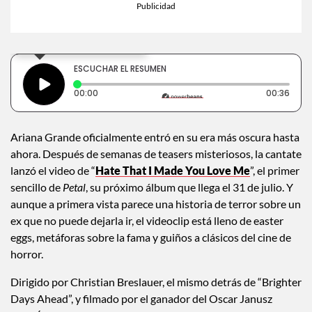
×
Toca para escuchar
ESCUCHAR EL RESUMEN
Tiempo transcurrido: 0 segundos
Dura
00:00
00:36
Ariana Grande oficialmente entró en su era más oscura hasta
ahora. Después de semanas de teasers misteriosos, la cantate
lanzó el video de “
Hate That I Made You Love Me
”, el primer
sencillo de
Petal
, su próximo álbum que llega el 31 de julio. Y
aunque a primera vista parece una historia de terror sobre un
ex que no puede dejarla ir, el videoclip está lleno de easter
eggs, metáforas sobre la fama y guiños a clásicos del cine de
horror.
Dirigido por Christian Breslauer, el mismo detrás de “Brighter
Days Ahead”, y filmado por el ganador del Oscar Janusz