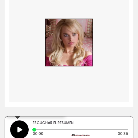
×
Toca para escuchar
ESCUCHAR EL RESUMEN
Tiempo transcurrido: 0 segundos
Dura
00:00
00:35