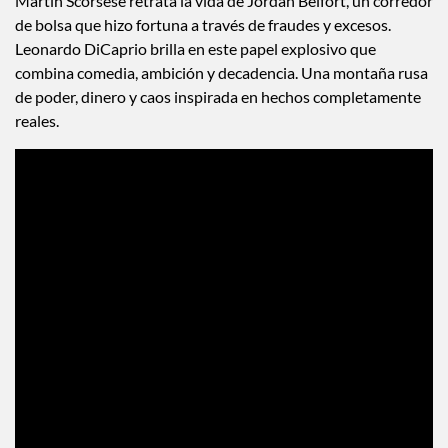
Martin Scorsese retrata la vida de Jordan Belfort, un corredor
de bolsa que hizo fortuna a través de fraudes y excesos.
Leonardo DiCaprio brilla en este papel explosivo que
combina comedia, ambición y decadencia. Una montaña rusa
de poder, dinero y caos inspirada en hechos completamente
reales.