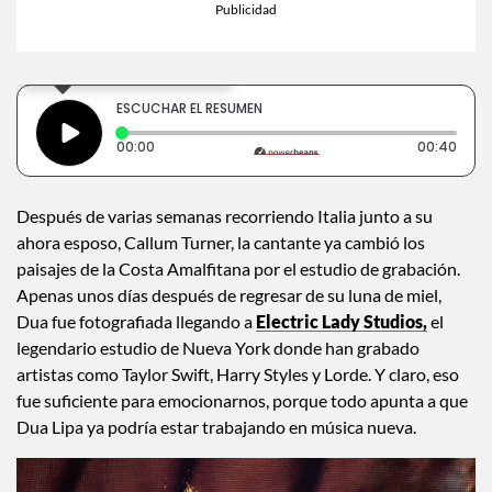
×
Toca para escuchar
ESCUCHAR EL RESUMEN
Tiempo transcurrido: 0 segundos
Dura
00:00
00:40
Después de varias semanas recorriendo Italia junto a su
ahora esposo, Callum Turner, la cantante ya cambió los
paisajes de la Costa Amalfitana por el estudio de grabación.
Apenas unos días después de regresar de su luna de miel,
Dua fue fotografiada llegando a
Electric Lady Studios,
el
legendario estudio de Nueva York donde han grabado
artistas como Taylor Swift, Harry Styles y Lorde. Y claro, eso
fue suficiente para emocionarnos, porque todo apunta a que
Dua Lipa ya podría estar trabajando en música nueva.