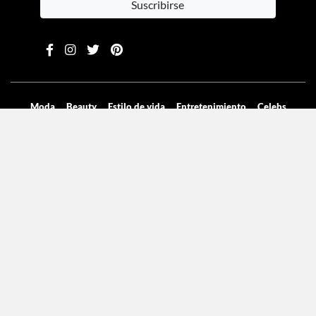
Suscribirse
Moda
Beauty
Estilo de vida
Entretenimiento
Celebs
Columnas
Aviso de privacidad
Términos y condiciones
Mediakit
Directorio
Declaración de accesibilidad