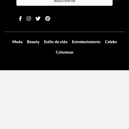
Suscribirse
Moda
Beauty
Estilo de vida
Entretenimiento
Celebs
Columnas
Aviso de privacidad
Términos y condiciones
Mediakit
Directorio
Declaración de accesibilidad