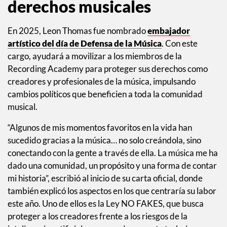
coescribir y producir “Gold Roses” de Drake feat. Rick
Ross, pero fue hasta cuatro años después cuando obtuvo
su primer premio de la mano de SZA, al ganar mejor
canción R&B con “Snooze.”
También es defensor de los
derechos musicales
En 2025, Leon Thomas fue nombrado
embajador
artístico del día de Defensa de la Música
. Con este
cargo, ayudará a movilizar a los miembros de la
Recording Academy para proteger sus derechos como
creadores y profesionales de la música, impulsando
cambios políticos que beneficien a toda la comunidad
musical.