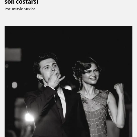
CELEBS
Recordemos la historia de amor de Cindy
Crawford y Richard Gere (ahora que sus hijos
son costars)
Por:
InStyle México