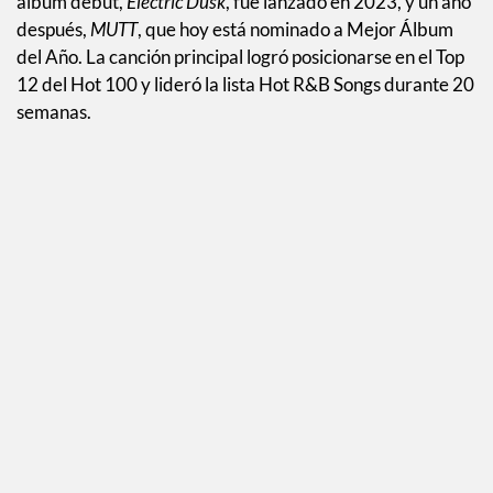
Su debut como solista llegó en 2013 junto a Wiz Khalifa
en “Hello How Are You.” Después de varios sencillos, su
primer EP,
Genesis
, vio la luz siete años más tarde. Su
álbum debut,
Electric Dusk
, fue lanzado en 2023, y un año
después,
MUTT
, que hoy está nominado a Mejor Álbum
del Año. La canción principal logró posicionarse en el Top
12 del Hot 100 y lideró la lista Hot R&B Songs durante 20
semanas.