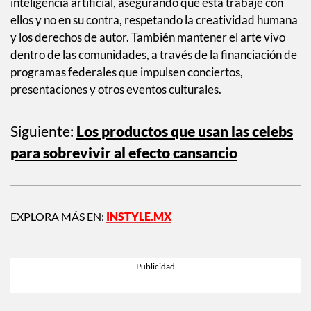
“Algunos de mis momentos favoritos en la vida han
sucedido gracias a la música… no solo creándola, sino
conectando con la gente a través de ella. La música me ha
dado una comunidad, un propósito y una forma de contar
mi historia”, escribió al inicio de su carta oficial, donde
también explicó los aspectos en los que centraría su labor
este año. Uno de ellos es la Ley NO FAKES, que busca
proteger a los creadores frente a los riesgos de la
inteligencia artificial, asegurando que esta trabaje con
ellos y no en su contra, respetando la creatividad humana
y los derechos de autor. También mantener el arte vivo
dentro de las comunidades, a través de la financiación de
programas federales que impulsen conciertos,
presentaciones y otros eventos culturales.