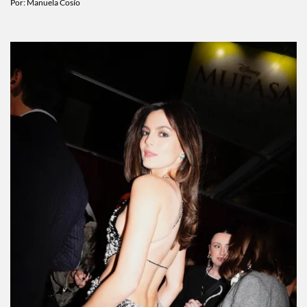
CELEBS
¡Shawn Mendes y Bruna Marquezine ya son
Instagram official!
Por:
Manuela Cosío