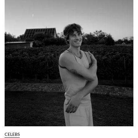
CELEBS
Las fotos de la boda de Matty Healy y
Gabbriette son icónicas
Por:
Manuela Cosío
NO TE PIERDAS