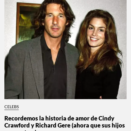
CELEBS
¡Elizabeth Olsen y Robbie Arnett ya son
papás!
Por:
Manuela Cosío