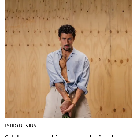
CELEBS
¡Elizabeth Olsen y Robbie Arnett ya son
papás!
Por:
Manuela Cosío