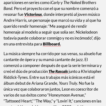
Fue a partir de 2005 cuando inició su carrera en la
pantalla chica, prestando su voz a Tyrone en The
Backyardigans. Cuatro años más tarde, hizo pequeñas
apariciones en series como
iCarly
y
The Naked Brothers
Band
. Pero el proyecto con el que su nombre comenzó a
resonar fue
Victorious
, donde interpretó al joven músico
Andre Harris, un personaje que marcó su vida y al que ha
querido rendir homenaje: “Me aseguré de rendir
homenaje al modelo a seguir que solía ser. Nickelodeon
todavía puede colaborar conmigo y no es incómodo”, dijo
en una entrevista para
Billboard.
La música siempre ha corrido por sus venas, su abuelo fue
cantante de ópera y su mamá cantante de jazz. El
comenzó a componer después de que la serie terminara y
creó el dúo de producción
The Rascals
junto a Khristopher
Riddick-Tynes. Entre sus trabajos más icónicos está el
álbum debut de Ariana Grande,
Yours Truly
. No fue la