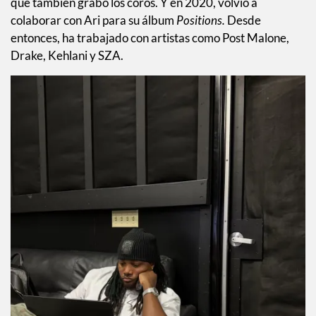
única vez que colaboraron juntos, Leon es coescritor de
varios de sus éxitos como “Honeymoon Avenue,”
“Tattooed Heart,” “The Way,” y “Lovin’ It,” canciones en las
que también grabó los coros. Y en 2020, volvió a
colaborar con Ari para su álbum
Positions.
Desde
entonces, ha trabajado con artistas como Post Malone,
Drake, Kehlani y SZA.