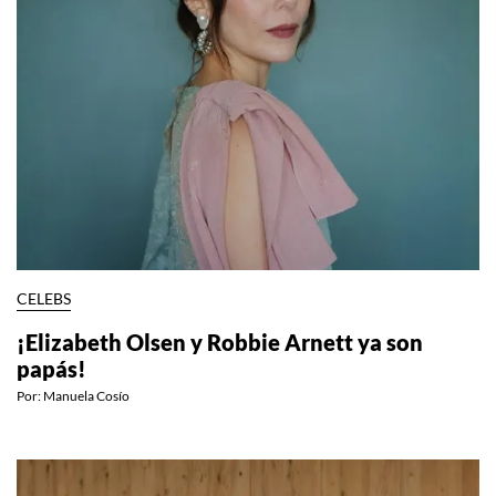
color que sí funcionan
Por:
InStyle México