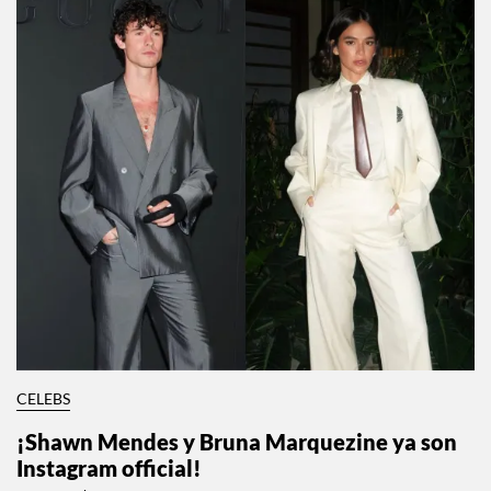
CELEBS
El triángulo amoroso de Paul Mescal, Gracie
Abrams y Phoebe Bridgers
Por:
Manuela Cosío