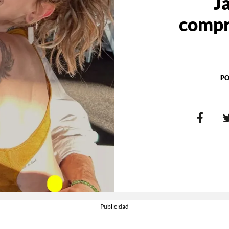
J
compr
PO