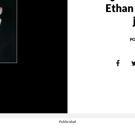
Ethan 
PO