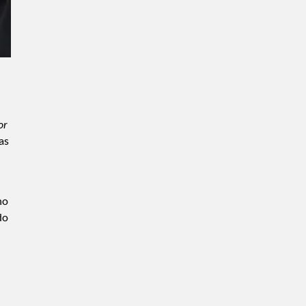
or
as
no
do