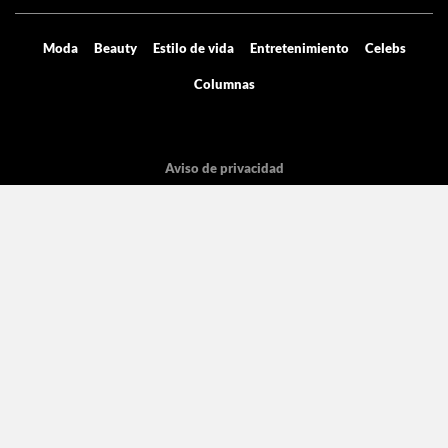
Moda
Beauty
Estilo de vida
Entretenimiento
Celebs
Columnas
Aviso de privacidad
Términos y condiciones
Mediakit
Directorio
Declaración de accesibilidad
La licencia pertenece Grupo de Medios Digitales y entretenimiento SA de
CV, con dirección en Cicerón 605.