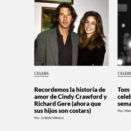
CELEBS
CELEB
Recordemos la historia de
Tom 
amor de Cindy Crawford y
cele
Richard Gere (ahora que
sem
sus hijos son costars)
Por:
Man
Por:
InStyle México