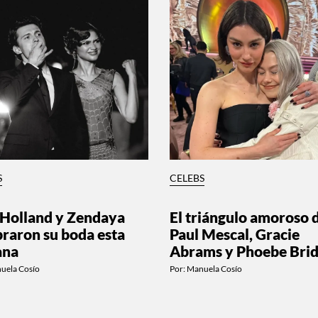
S
CELEBS
Holland y Zendaya
El triángulo amoroso 
braron su boda esta
Paul Mescal, Gracie
ana
Abrams y Phoebe Brid
uela Cosío
Por:
Manuela Cosío