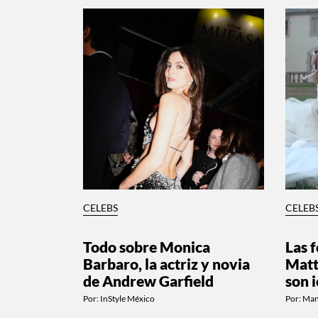
CELEBS
CELEB
Todo sobre Monica
Las f
Barbaro, la actriz y novia
Matt
de Andrew Garfield
son 
Por:
InStyle México
Por:
Man