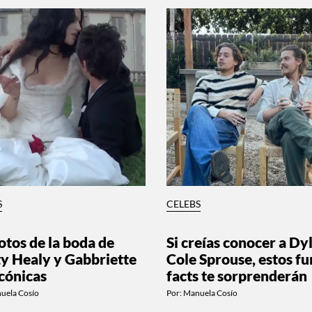
S
CELEBS
otos de la boda de
Si creías conocer a Dy
y Healy y Gabbriette
Cole Sprouse, estos fu
icónicas
facts te sorprenderán
uela Cosío
Por:
Manuela Cosío