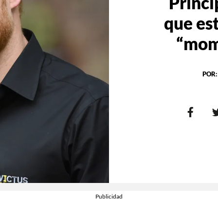
Prínci
que es
“mome
POR