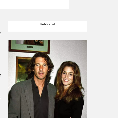
a
e
l