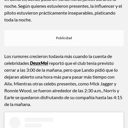
De acuerdo con varios testigos, Lando Norris y Alix Earle
fueron vistos en The Twenty Two, un exclusivo club privado
en Londres, donde pasaron varias horas juntos durante la
noche. Según quienes estuvieron presentes, la influencer y el
piloto estuvieron prácticamente inseparables, platicando
toda la noche.
Los rumores crecieron todavía más cuando la cuenta de
celebridades
DeuxMoi
reportó que el club tenía previsto
cerrar a las 3:00 de la mañana, pero que Lando pidió que lo
dejaran abierto una hora más para pasar más tiempo con
Alix. Mientras otras celebs presentes, como Mick Jagger y
Ronnie Wood, se fueron alrededor de las 2:30 a.m., Norris y
Earle se quedaron disfrutando de su compañía hasta las 4:15