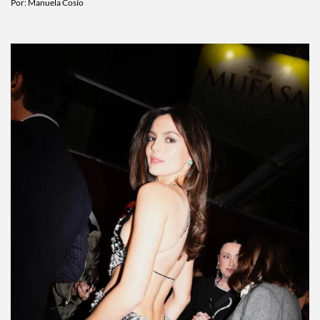
CELEBS
¡Shawn Mendes y Bruna Marquezine ya son
Instagram official!
Por:
Manuela Cosío