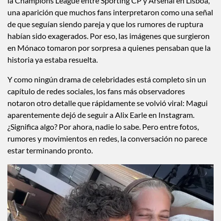
echarle agua fría a las especulaciones.
La razón: en abril fueron vistos juntos durante un partido de
la Champions League entre Sporting CP y Arsenal en Lisboa,
una aparición que muchos fans interpretaron como una señal
de que seguían siendo pareja y que los rumores de ruptura
habían sido exagerados. Por eso, las imágenes que surgieron
en Mónaco tomaron por sorpresa a quienes pensaban que la
historia ya estaba resuelta.
Y como ningún drama de celebridades está completo sin un
capítulo de redes sociales, los fans más observadores
notaron otro detalle que rápidamente se volvió viral: Magui
aparentemente dejó de seguir a Alix Earle en Instagram.
¿Significa algo? Por ahora, nadie lo sabe. Pero entre fotos,
rumores y movimientos en redes, la conversación no parece
estar terminando pronto.