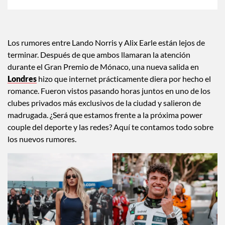
×
Toca para escuchar
ESCUCHAR EL RESUMEN
Tiempo transcurrido: 0 segundos
Durac
00:00
00:38
Los rumores entre Lando Norris y Alix Earle están lejos de
terminar. Después de que ambos llamaran la atención
durante el Gran Premio de Mónaco, una nueva salida en
Londres
hizo que internet prácticamente diera por hecho el
romance. Fueron vistos pasando horas juntos en uno de los
clubes privados más exclusivos de la ciudad y salieron de
madrugada. ¿Será que estamos frente a la próxima power
couple del deporte y las redes? Aquí te contamos todo sobre
los nuevos rumores.