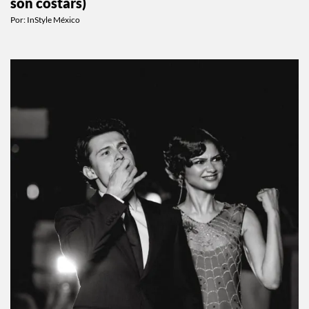
CELEBS
Recordemos la historia de amor de Cindy
Crawford y Richard Gere (ahora que sus hijos
son costars)
Por:
InStyle México