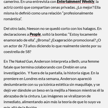
camerino. En una entrevista con
Entertainment Weekly
, la
actriz contó que compartían cenas privadas. ¿Lo mejor? Ella
misma lo definió como una relación “profesionalmente
romántica”.
Del otro lado, Neeson no se quedó corto con los halagos. En
declaraciones a
People
, soltó la bomba: “Estoy locamente
enamorado de ella”. ¿Broma? ¿Exageración promocional? ¿O
un actor de 73 años diciendo lo que realmente siente por su
coestrella de 58?
En
The Naked Gun
, Anderson interpreta a Beth, una femme
fatale que termina colaborando con Drebin en una
investigación. Y fuera de la pantalla, la historia sigue. En la
premiere en Londres esta semana, Anderson apareció
deslumbrante con su ya icónica estética sin maquillaje, y se
dejó ver dándole un beso en la mejilla a Neeson mientras él la
abrazaba de la cintura. Las imágenes se viralizaron de
inmediato, alimentando aún más la teoría de que lo suyo va
más allá de la ficción.