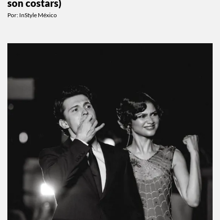
son costars)
Por:
InStyle México