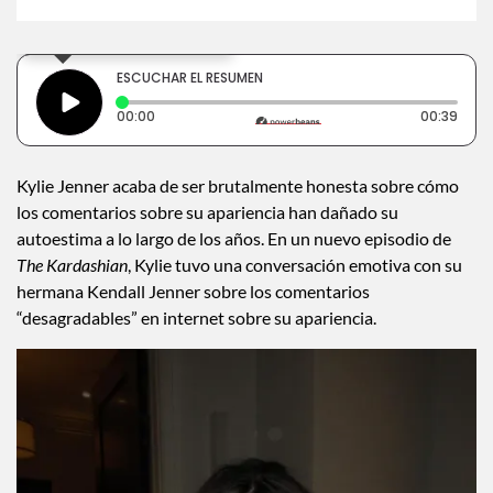
×
Toca para escuchar
ESCUCHAR EL RESUMEN
Tiempo transcurrido: 0 segundos
Dura
00:00
00:39
Kylie Jenner acaba de ser brutalmente honesta sobre cómo
los comentarios sobre su apariencia han dañado su
autoestima a lo largo de los años. En un nuevo episodio de
The Kardashian
, Kylie tuvo una conversación emotiva con su
hermana Kendall Jenner sobre los comentarios
“desagradables” en internet sobre su apariencia.