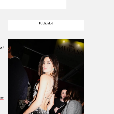
as?
ret