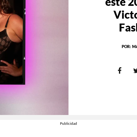
este 2
Victo
Fas
POR:
M