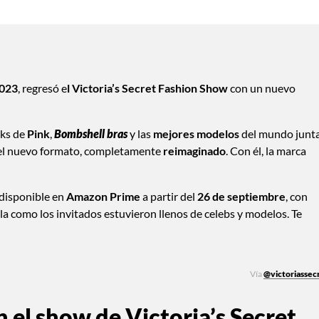
023
, regresó e
l Victoria’s Secret Fashion Show
con un nuevo
oks de
Pink
,
Bombshell bras
y las
mejores modelos
del mundo junt
 el nuevo formato, completamente
reimaginado
. Con él, la marca
 disponible en
Amazon Prime
a partir del
26 de septiembre
, con
ela como los invitados estuvieron llenos de celebs y modelos. Te
Vía
@victoriassec
 el show de Victoria’s Secret