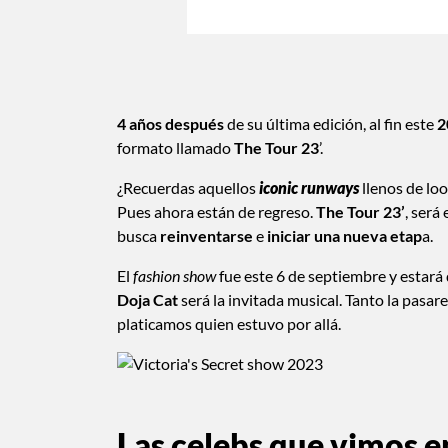
4 años después
de su última edición, al fin este
2
formato llamado
The Tour 23
’.
¿Recuerdas aquellos
iconic runways
llenos de lo
Pues ahora están de regreso.
The Tour 23’
, será
busca
reinventarse
e
iniciar una nueva etap
a.
El
fashion show
fue este 6 de septiembre y estará
Doja Cat
será la invitada musical. Tanto la pasar
platicamos quien estuvo por allá.
Las celebs que vimos en