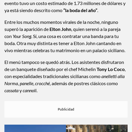
La celebración tuvo lugar en
Villa Valguarnera
, una
majestuosa mansión del siglo XVIII conocida como el
“pequeño Versalles” de Sicilia. De acuerdo con
Vanity Fair
, el
evento tuvo un costo estimado de 1.73 millones de dólares y
ya está siendo descrito como
“la boda del año”
.
Entre los muchos momentos virales de la noche, ninguno
superó la aparición de
Elton John
, quien serenó a la pareja
con
Your Song
. Sí, una cosa es contratar una banda para tu
boda. Otra muy distinta es tener a Elton John cantando en
vivo mientras celebras tu matrimonio en un palacio siciliano.
El menú tampoco se quedó atrás. Los asistentes disfrutaron
de un banquete diseñado por el chef Michelin
Tony Lo Coco
,
con especialidades tradicionales sicilianas como
anelletti alla
Norma
,
panelle
,
crocché
, además de postres clásicos como
cassata
y
cannoli
.