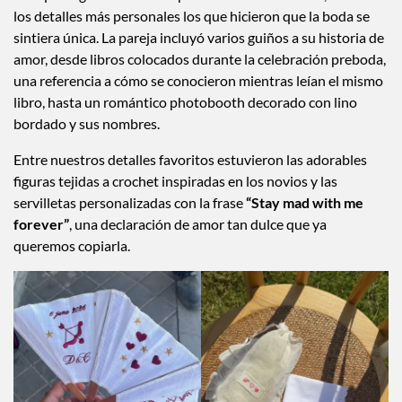
convirtiendo la recepción en algo mucho más cercano a un
festival privado que a una boda tradicional.
Aunque el glamour estuvo presente en cada rincón, fueron
los detalles más personales los que hicieron que la boda se
sintiera única. La pareja incluyó varios guiños a su historia de
amor, desde libros colocados durante la celebración preboda,
una referencia a cómo se conocieron mientras leían el mismo
libro, hasta un romántico photobooth decorado con lino
bordado y sus nombres.
Entre nuestros detalles favoritos estuvieron las adorables
figuras tejidas a crochet inspiradas en los novios y las
servilletas personalizadas con la frase
“Stay mad with me
forever”
, una declaración de amor tan dulce que ya
queremos copiarla.