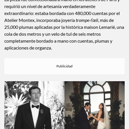
Para la ceremonia, Dua llevó un impresionante vestido de
novia de alta costura de Chanel diseñado por Matthieu Blazy.
La pieza fue confeccionada a mano en los ateliers de París y
requirió un nivel de artesanía verdaderamente
extraordinario: estaba bordada con 480,000 cuentas por el
Atelier Montex, incorporaba joyería
trompe-l’œil
, más de
25,000 plumas aplicadas por la histórica maison Lemarié, una
cola de dos metros y un velo de tul de seis metros
completamente bordado a mano con cuentas, plumas y
aplicaciones de organza.