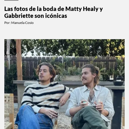
CELEBS
Las fotos de la boda de Matty Healy y
Gabbriette son icónicas
Por:
Manuela Cosío