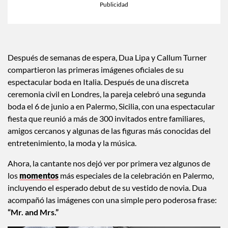
×
Toca para escuchar
ESCUCHAR EL RESUMEN
Tiempo transcurrido: 0 segundos
Dura
00:00
00:52
Después de semanas de espera, Dua Lipa y Callum Turner
compartieron las primeras imágenes oficiales de su
espectacular boda en Italia. Después de una discreta
ceremonia civil en Londres, la pareja celebró una segunda
boda el 6 de junio a en Palermo, Sicilia, con una espectacular
fiesta que reunió a más de 300 invitados entre familiares,
amigos cercanos y algunas de las figuras más conocidas del
entretenimiento, la moda y la música.
Ahora, la cantante nos dejó ver por primera vez algunos de
los
momentos
más especiales de la celebración en Palermo,