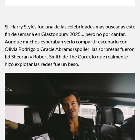
×
Toca para escuchar
ESCUCHAR EL RESUMEN
Tiempo transcurrido: 0 segundos
Dura
00:00
00:39
Sí, Harry Styles fue una de las celebridades más buscadas este
fin de semana en Glastonbury 2025… pero no por cantar.
Aunque muchos esperaban verlo compartir escenario con
Olivia Rodrigo o Gracie Abrams (spoiler: las sorpresas fueron
Ed Sheeran y Robert Smith de The Cure), lo que realmente
hizo explotar las redes fue un beso.