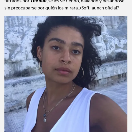
beso es Ella Kenny, una productora del Reino Unido.
Aparentemente, ya llevaba un rato en el radar de Styles, y
esta fue su primera aparición pública juntos. En los videos
filtrados por
The Sun
, se les ve riendo, bailando y besándose
sin preocuparse por quién los mirara. ¿Soft launch oficial?