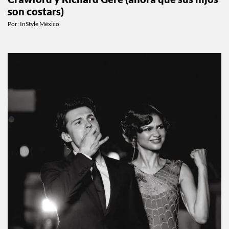
Recordemos la historia de amor de Cindy
Crawford y Richard Gere (ahora que sus hijos
son costars)
Por:
InStyle México