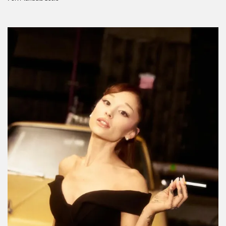
Si creías conocer a Dylan y Cole Sprouse,
estos fun facts te sorprenderán
Por:
Manuela Cosío