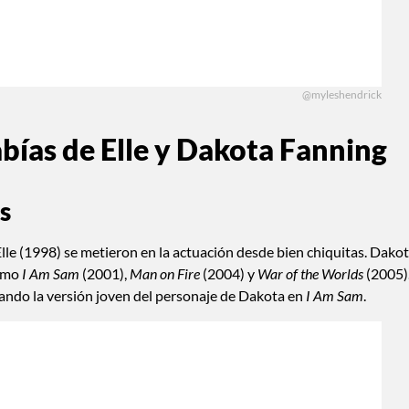
@myleshendrick
bías de Elle y Dakota Fanning
s
lle (1998) se metieron en la actuación desde bien chiquitas. Dako
como
I Am Sam
(2001),
Man on Fire
(2004) y
War of the Worlds
(2005)
tando la versión joven del personaje de Dakota en
I Am Sam
.