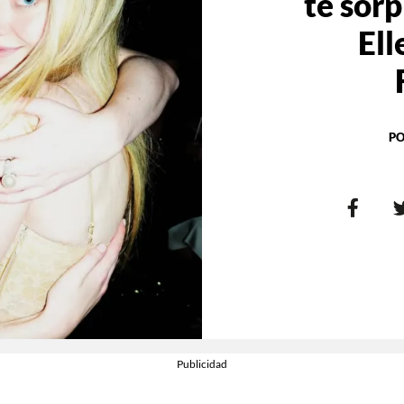
te sor
Ell
PO