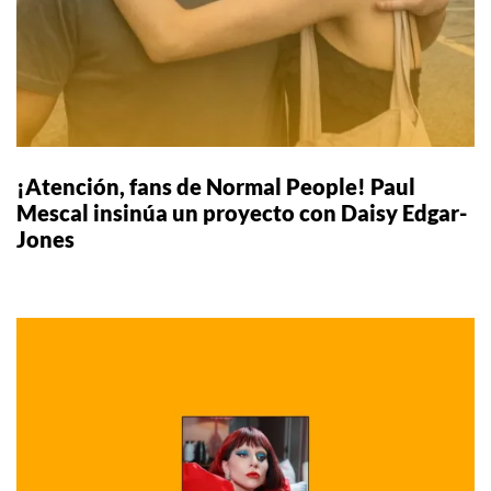
¡Atención, fans de Normal People! Paul
Mescal insinúa un proyecto con Daisy Edgar-
Jones