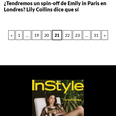
¿Tendremos un spin-off de Emily in Paris en
Londres? Lily Collins dice que sí
Paginación
«
1
…
19
20
21
22
23
…
31
»
de
entradas