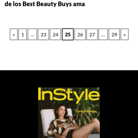
de los Best Beauty Buys ama
Paginación
«
1
…
23
24
25
26
27
…
29
»
de
entradas