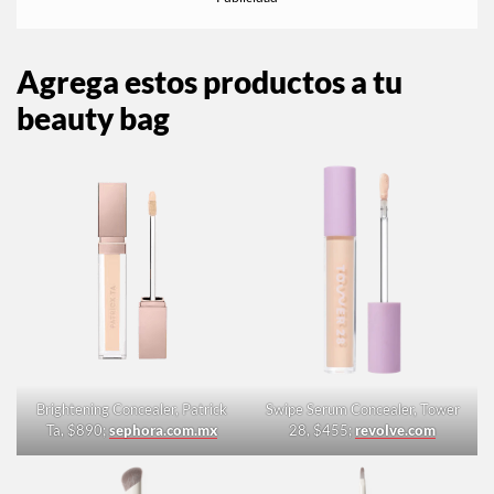
Agrega estos productos a tu
beauty bag
Brightening Concealer, Patrick
Swipe Serum Concealer, Tower
Ta, $890;
sephora.com.mx
28, $455;
revolve.com