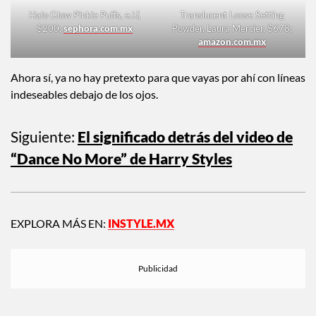
Halo Glow Pinkie Puffs, e.l.f,
Translucent Loose Setting
$200;
sephora.com.mx
Powder, Laura Mercier, $678;
amazon.com.mx
Ahora sí, ya no hay pretexto para que vayas por ahí con líneas
indeseables debajo de los ojos.
Siguiente:
El significado detrás del video de
“Dance No More” de Harry Styles
EXPLORA MÁS EN:
INSTYLE.MX