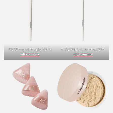
M132 Angled, Morphe, $290;
M362 Pointed, Morphe, $170;
ulta.com.mx
ulta.com.mx