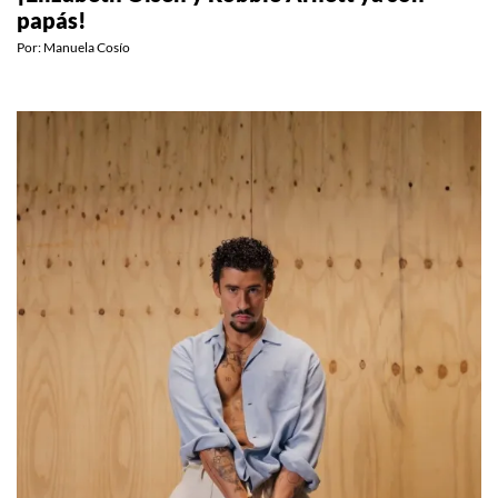
¡Elizabeth Olsen y Robbie Arnett ya son
papás!
Por:
Manuela Cosío