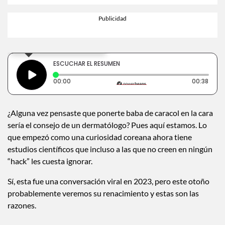
×
Toca para escuchar
ESCUCHAR EL RESUMEN
Tiempo transcurrido: 0 segundos
Durac
00:00
00:38
¿Alguna vez pensaste que ponerte baba de caracol en la cara
sería el consejo de un dermatólogo? Pues aquí estamos. Lo
que empezó como una curiosidad coreana ahora tiene
estudios científicos que incluso a las que no creen en ningún
“hack” les cuesta ignorar.
Sí, esta fue una conversación viral en 2023, pero este otoño
probablemente veremos su renacimiento y estas son las
razones.