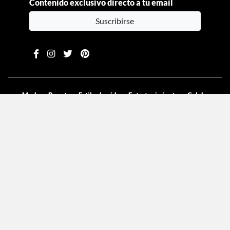
Contenido exclusivo directo a tu email
Suscribirse
Moda
Beauty
Estilo de vida
Entretenimiento
Celebs
Columnas
Aviso de privacidad
Términos y condiciones