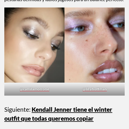
en blanco, perla y plateado con acabado shimmer que
iluminan la mirada y dan ese efecto “hielo glam”. Perfecto si
buscas algo mágico, delicado y diferente. Combínalo con
pestañas definidas y labios jugosos para un balance perfecto.
@camilamorrone
@lil.yhoffman