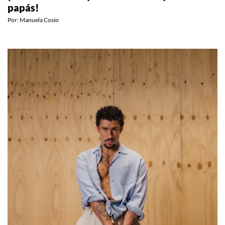
CELEBS
¡Elizabeth Olsen y Robbie Arnett ya son
papás!
Por:
Manuela Cosío