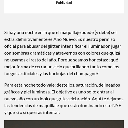
×
Toca para escuchar
ESCUCHAR EL RESUMEN
Tiempo transcurrido: 0 segundos
Durac
00:00
00:37
Si hay una noche en la que el maquillaje puede (y debe) ser
extra, definitivamente es Año Nuevo. Es nuestro permiso
oficial para abusar del glitter, intensificar el iluminador, jugar
con sombras dramáticas y atrevernos con colores que quizá
no usamos el resto del año. Porque seamos honestas: ¿qué
mejor forma de cerrar un ciclo que brillando tanto como los
fuegos artificiales y las burbujas del champagne?
Para esta noche todo vale: destellos, saturación, delineados
gráficos y piel luminosa. El objetivo es uno solo: entrar al
nuevo año con un look que grite celebración. Aquí te dejamos