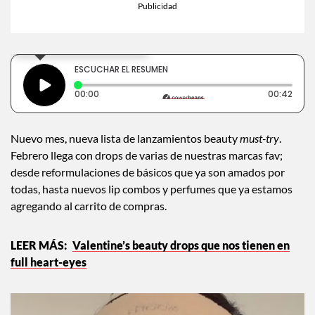
×
Toca para escuchar
ESCUCHAR EL RESUMEN
Tiempo transcurrido: 0 segundos
Dura
00:00
00:42
Nuevo mes, nueva lista de lanzamientos beauty
must-try
.
Febrero llega con drops de varias de nuestras marcas fav;
desde reformulaciones de básicos que ya son amados por
todas, hasta nuevos lip combos y perfumes que ya estamos
agregando al carrito de compras.
Valentine’s beauty drops que nos tienen en
full heart-eyes