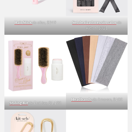
Hair Stick
de ellaz, $249
Set de rizadores sin calor
de
Kitsch, $321
Headbands
de Amazon, $100
Styling Kit
de Emi Jay, $1,190