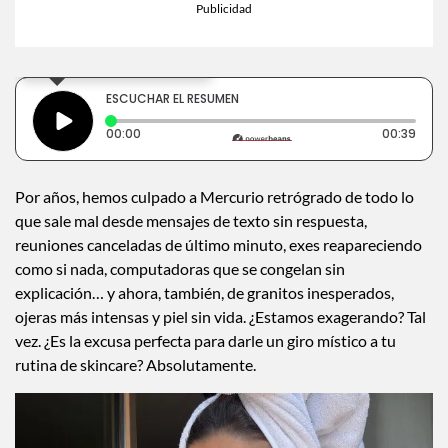
×
Toca para escuchar
ESCUCHAR EL RESUMEN
Tiempo transcurrido: 0 segundos
Dura
00:00
00:39
Por años, hemos culpado a Mercurio retrógrado de todo lo
que sale mal desde mensajes de texto sin respuesta,
reuniones canceladas de último minuto, exes reapareciendo
como si nada, computadoras que se congelan sin
explicación… y ahora, también, de granitos inesperados,
ojeras más intensas y piel sin vida. ¿Estamos exagerando? Tal
vez. ¿Es la excusa perfecta para darle un giro místico a tu
rutina de skincare? Absolutamente.