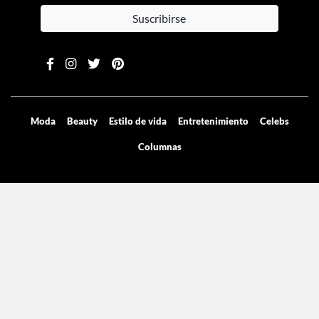
Suscribirse
Moda
Beauty
Estilo de vida
Entretenimiento
Celebs
Columnas
Aviso de privacidad
Términos y condiciones
Mediakit
Directorio
Declaración de accesibilidad