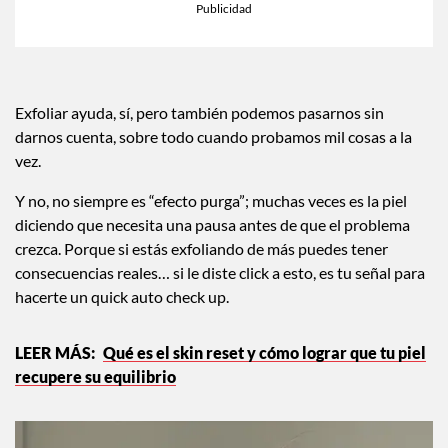
×
Toca para escuchar
ESCUCHAR EL RESUMEN
Tiempo transcurrido: 0 segundos
Dura
00:00
00:36
Exfoliar ayuda, sí, pero también podemos pasarnos sin
darnos cuenta, sobre todo cuando probamos mil cosas a la
vez.
Y no, no siempre es “efecto purga”; muchas veces es la piel
diciendo que necesita una pausa antes de que el problema
crezca. Porque si estás exfoliando de más puedes tener
consecuencias reales… si le diste click a esto, es tu señal para
hacerte un quick auto check up.
Qué es el skin reset y cómo lograr que tu piel