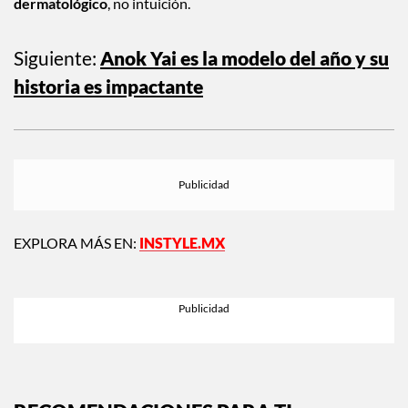
día o la piel perdió tolerancia incluso a lo básico, no intentes
arreglarlo tú. Puede ser rosácea, dermatitis o la barrera
cutánea demasiado debilitada y
necesita tratamiento
dermatológico
, no intuición.
Siguiente:
Anok Yai es la modelo del año y su
historia es impactante
EXPLORA MÁS EN:
INSTYLE.MX