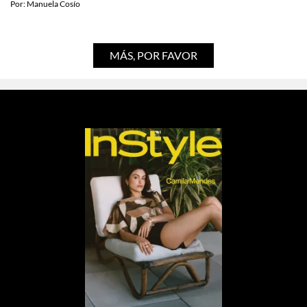
MODA
Las girlies más cool usan estas marcas de
moda indie
Por:
Manuela Cosío
MÁS, POR FAVOR