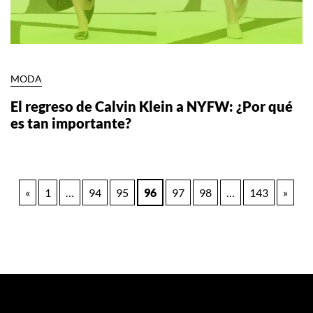
MODA
El regreso de Calvin Klein a NYFW: ¿Por qué
es tan importante?
Paginación
«
1
…
94
95
96
97
98
…
143
»
de
entradas