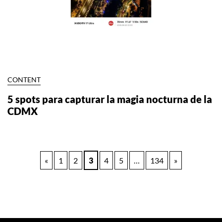
CONTENT
5 spots para capturar la magia nocturna de la
CDMX
Paginación
«
1
2
3
4
5
…
134
»
de
entradas